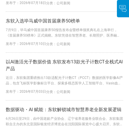
产学研界嘉宾齐聚一堂，共同探讨人工智能的向善普惠发展之路。 东软在
发布于：2026年07月18日
分类：
公司新闻
2024年即提出“智能世界的可靠伙伴”的品牌定位，与本届大会：“智能伙伴 共
创未来”的主题方向高度契合。在新一轮智能浪潮席卷全球的重要历史节点，
东软以技术创新者和产业落地者的双重身...
东软入选毕马威中国首届康养50榜单
7月9日，毕马威中国首届康养50报告发布会暨榜单颁奖典礼在上海举行，
《首届康养50榜单》正式揭晓。东软凭借在智慧养老、长期照护、医养融
合、居家护理及城市级养老服务平台等领域的全链条布局与成熟落地实践，成
发布于：2026年07月10日
分类：
公司新闻
功入选首届康养50榜单。 东软集团智慧医保事业部总经理刘兵受邀出席发布
会，并分享东软在城市级智慧养老服务平台建设上的前沿实践与探索。他指
出：“康养不仅关乎养老，更关乎民生福祉、产业转型与社会长期发展...
以AI激活光子数据价值 东软发布13款光子计数CT全栈式AI
产品
近日，东软集团重磅推出13款适配光子计数CT（PCCT）数据的医学影像AI产
品，包含飞标医学影像标注平台、探索多模态医学人工智能平台、Vasis血管
影像智能评估三大产品线，是行业内率先完成技术攻关、推出成套PCCT专属
发布于：2026年07月03日
分类：
公司新闻
AI整体解决方案的企业。 光子计数CT是近年医学影像领域极具变革价值的创
新技术，重构传统CT成像逻辑，实现成像从灰度结构识别到光子级精细分辨
的升级，大幅提升疾病诊断精度。但PCCT单...
数据驱动・AI 赋能：东软解锁城市智慧养老全新发展逻辑
6月26日至29日，由中国老龄产业协会、辽宁省养老服务业联合会、东软集团
联合主办的东北亚国际银发经济博览会在沈阳国际展览中心盛大召开。东软携