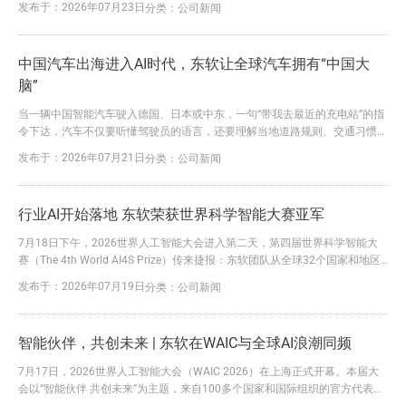
发布于：2026年07月23日
分类：
公司新闻
验，背后是AI时代，高算力车规级芯片与系统级软硬协同能力的深度融合。
基于此，7月22日，东软智行宣布与兆易创新达成战略合作，回应产业之需。
双方将依托兆易创新高性能、高可靠车规级芯片与东软智行在上...
中国汽车出海进入AI时代，东软让全球汽车拥有“中国大
脑”
当一辆中国智能汽车驶入德国、日本或中东，一句“带我去最近的充电站”的指
令下达，汽车不仅要听懂驾驶员的语言，还要理解当地道路规则、交通习惯、
支付方式以及地图数据法规，并在几秒钟内完成路径规划与智能决策。 过
发布于：2026年07月21日
分类：
公司新闻
去，导航是导航。 今天，导航是AI赋能下的出行解决方案。 中国汽车出海，
正在从输出产品，升级为输出智能能力。而东软，正成为这场全球智能化浪潮
的重要参与者。 近日，高工智能汽车研究院发布《2025年...
行业AI开始落地 东软荣获世界科学智能大赛亚军
7月18日下午，2026世界人工智能大会进入第二天，第四届世界科学智能大
赛（The 4th World AI4S Prize）传来捷报：东软团队从全球32个国家和地区
的17977名选手、6342支参赛队伍中脱颖而出，得分在决赛中斩获全球第二
发布于：2026年07月19日
分类：
公司新闻
名（2/6342）。 在全球顶尖高校、科研机构与科技企业同台竞技的世界级舞
台上，东软凭借算法创新、模型精度、计算效率与工程化能力赢得认可。这不
仅是一项赛事荣誉，...
智能伙伴，共创未来 | 东软在WAIC与全球AI浪潮同频
7月17日，2026世界人工智能大会（WAIC 2026）在上海正式开幕。本届大
会以“智能伙伴 共创未来”为主题，来自100多个国家和国际组织的官方代表、