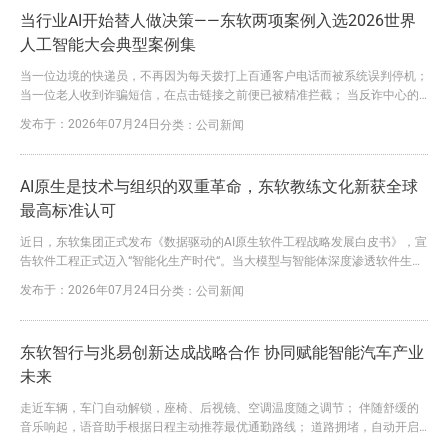
乎同时，7月17日世界人工智能大会上，东软集团总...
当行业AI开始替人做决策——东软两项案例入选2026世界
人工智能大会典型案例集
当一位边境的快递员，不再因为每天拨打上百通客户电话而被系统误判停机；
当一位老人收到诈骗短信，在点击链接之前便已被精准拦截； 当反诈中心的
工作人员，不再需要面对每天数百万条告警逐条筛查，而是把精力集中在真正
发布于：2026年07月24日
分类：
公司新闻
高风险事件上…… 这些变化，并非来自更多的人力，也不是更多的规则，而是
来自一种新的能力——AI开始参与安全决策。 今天，网络安全正在经历一次深
刻的范式转换。 过去，安全依赖规则；如今，安全开始依...
AI原生是技术与组织的双重革命，东软教练文化新获全球
最高标准认可
近日，东软集团正式发布《数据驱动的AI原生软件工程战略发展白皮书》，宣
告软件工程正式迈入“智能化生产时代“。当大模型与智能体深度渗透软件生产
的每一个环节，软件产业正站在范式变革的历史节点。这场变革的核心，不仅
发布于：2026年07月24日
分类：
公司新闻
在于技术底座的升级，更在于组织形态与人力资源管理的深层重构。 AI时代
最稀缺的组织资源决定变革的成功 AI时代的人力资源管理正在经历从“管人”到
“管人机协同”的根本转变——未来的竞争力，不再只...
东软智行与兆易创新达成战略合作 协同赋能智能汽车产业
未来
走近车辆，车门自动解锁，座椅、后视镜、空调温度随之调节； 伴随舒缓的
音乐响起，语音助手根据日程主动推荐最优通勤路线； 道路拥堵，自动开启
超车模式，驶入停车场后，车辆自主完成泊车…… 这一切行云流水的出行体