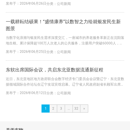
城市级智慧养老平台、AI 康养技术体系、多城落地标杆案例集中亮相，展示
发布于：2026年06月26日
分类：
公司新闻
产业互联网模式下银发经济高质量发展路径。 当前养老行业普遍存在四大痛
点：居家养老安全监护难、上门服务缺乏标准化质控；中小养老机构数字化改
造成本高、精细化管理能力不足；政府缺少全域养老数据统筹...
一载耕耘结硕果！“盛情康养”以数智之力绘就银发民生新
图景
当数字化浪潮与银发民生需求深度交汇，一座城市的养老服务革新正在沈阳落
地生根。累计保障超100万人次老人的公共服务，注册用户突破60000人，汇
聚生态合作伙伴1200余家……一组组数据，是“盛情康养”上线一年来的扎实足
发布于：2026年06月25日
分类：
公司新闻
迹，也折射出沈阳智慧养老建设的阶段性成效。 过去一年，作为国家基本养
老服务综合平台在沈阳的试点成果，“盛情康养”以数字化、智能化为核心驱
动，深度整合养老服务资源，有效连接政府、市场与家...
东软出席国际会议，共启东北亚数据流通新征程
近日，东北亚地区地方政府联合会数字经济专门委员会会议暨辽宁・东北亚数
据领域国际合作论坛在辽宁友谊宾馆启幕。辽宁省人民政府副省长顾军出席开
幕式并致辞。东软集团轮值 CEO 徐洪利参会并作主旨报告。来自韩国、蒙古
发布于：2026年06月12日
分类：
公司新闻
国、俄罗斯等国地方政府代表，辽宁省相关部门、行业机构及企业代表共计百
余人齐聚沈阳，共商东北亚数字经济协同发展与数据流通合作事宜。 本次会
议由辽宁省人民政府、东北亚地区地方政府联合会主办，辽宁省...
1
2
3
…
32
»