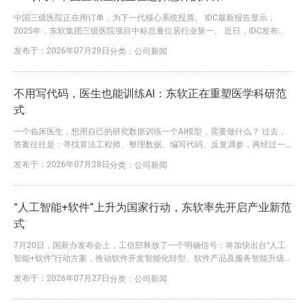
中国三级医院正在用订单，为下一代核心系统投票。 IDC最新报告显示，
2025年，东软集团三级医院项目中标总量位居行业第一。 近日，IDC发布
《中国医疗核心业务系统市场份额,2025》报告。报告显示，2025年，东软凭
发布于：2026年07月29日
分类：
公司新闻
借大量三级医院落地订单，进一步巩固了在该领域的领先优势。 这一结论背
后，是东软三十余年深耕医疗健康行业的长期积累，更是其行业理解、技术创
新与价值交付能力持续转化为市场竞争力的必然结果。...
不用写代码，医生也能训练AI：东软正在重塑医学科研范
式
一个临床医生，想用自己的研究数据训练一个AI模型，需要做什么？ 过去，
答案往往是：寻找算法工程师、整理数据、编写代码、反复调参，再经过一轮
又一轮沟通和迭代。一个课题从立项到形成可用模型，耗时半年甚至一年，并
发布于：2026年07月28日
分类：
公司新闻
不罕见。更大的问题是，数据处理、特征提取、统计分析和模型训练往往分散
在不同工具中，数据在多个系统之间反复导入导出，不仅容易出错，也让研究
过程难以追溯、难以复现。 今天，东软给出了一个完全不同的答...
“人工智能+软件”上升为国家行动，东软率先开启产业新范
式
7月20日，国新办发布会上，工信部释放了一个明确信号：将加快出台“人工
智能+软件”行动方案，推动软件开发智能化转型、软件产品及服务智能升级、
智能体软件新业态培育。 这是继“人工智能+”写入政府工作报告后，国家层面
发布于：2026年07月27日
分类：
公司新闻
对软件产业与AI融合发展给出的最具体、最有力度的政策表达。这一方案的核
心指向是：AI不是要替代软件，而是要重塑软件的生产方式和价值形态。 几