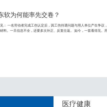
，东软为何能率先交卷？
见： 一名劳动者完成工伤认定后，因工伤待遇问题与用人单位产生争议
材料。一旦信息不全，还要多次补正、反复往返。 如今，一套看得见、用得
诉求、上传相关材料，系统即可依托AI能力辅助识别信息、预填表单，并生
医疗健康