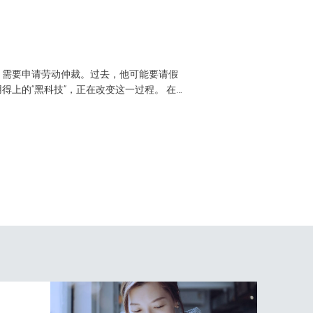
AI 时代，中
，需要申请劳动仲裁。过去，他可能要请假
中国三级医院正在用订单，为下
上的“黑科技”，正在改变这一过程。 在工
心业务系统市场份额,202
成规范...
深耕医疗健康行业的长期积累