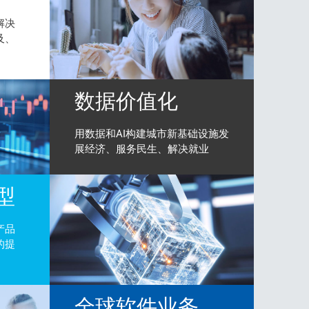
解决
及、
数据价值化
用数据和AI构建城市新基础设施发
展经济、服务民生、解决就业
型
产品
的提
全球软件业务