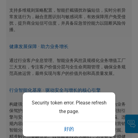
支持多维规则策略配置，智能拦截骚扰诈骗短信，实时分析异
常发送行为，融合意图识别与敏感词库，有效保障用户免受侵
扰，提升商业短信可信度，并具备应急管控能力以阻断风险传
播。
健康发展保障 · 助力业务增长
通过行业客户全息管理、智能业务风控及规模化业务增值工厂
三大支柱，专注客户价值分层与全生命周期管理，确保业务规
范高效运营，最终实现与客户的价值共创和高质量发展。
行业智能化基座 · 驱动安全与增长的核心引擎
Security token error. Please refresh
构建强大的行业智能化基座，深度融合前沿技术能力，为业务
保驾护航并注入增长动能。基座核心搭载内容安全智能识别引
the page.
擎与安全检测行业大模型，实现对海量信息中骚扰、诈骗、违
规内容的识别，筑牢业务安全防线。同时，集成业务精准营销
好的
智能分析引擎，基于数据洞察与AI技术，赋能客户价值挖掘、
精准触达与策略优化。以智能化技术为基石，为业务安全稳健