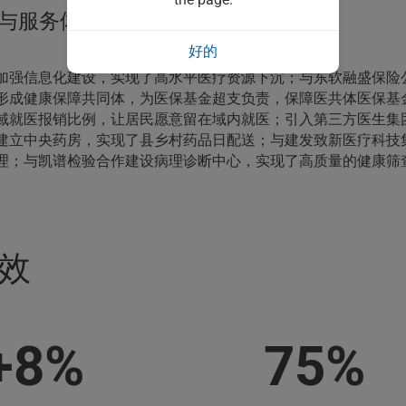
与服务体系构建，提升医改成效
好的
加强信息化建设，实现了高水平医疗资源下沉；与东软融盛保险
形成健康保障共同体，为医保基金超支负责，保障医共体医保基
域就医报销比例，让居民愿意留在域内就医；引入第三方医生集
建立中央药房，实现了县乡村药品日配送；与建发致新医疗科技
理；与凯谱检验合作建设病理诊断中心，实现了高质量的健康筛
效
+8%
75%