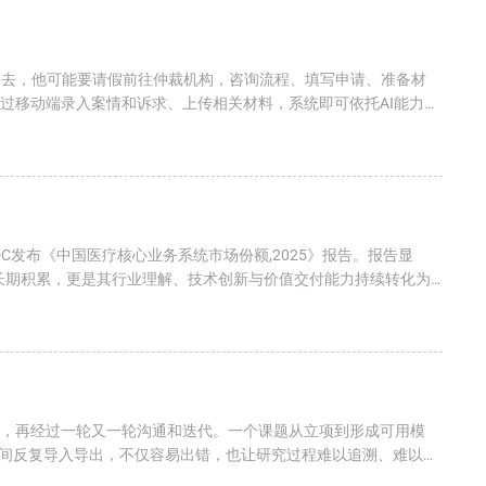
过去，他可能要请假前往仲裁机构，咨询流程、填写申请、准备材
通过移动端录入案情和诉求、上传相关材料，系统即可依托AI能力辅
C发布《中国医疗核心业务系统市场份额,2025》报告。报告显
的长期积累，更是其行业理解、技术创新与价值交付能力持续转化为
参，再经过一轮又一轮沟通和迭代。一个课题从立项到形成可用模
间反复导入导出，不仅容易出错，也让研究过程难以追溯、难以复