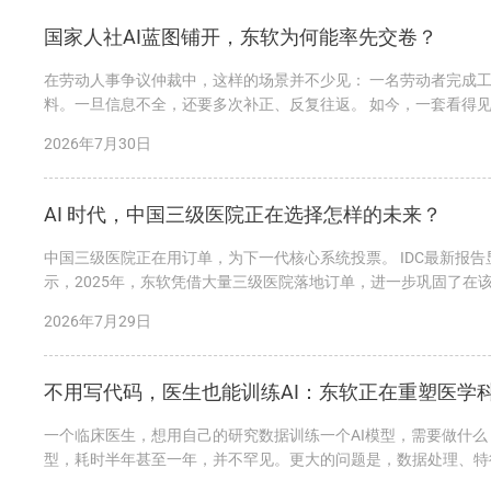
国家人社AI蓝图铺开，东软为何能率先交卷？
在劳动人事争议仲裁中，这样的场景并不少见： 一名劳动者完成
料。一旦信息不全，还要多次补正、反复往返。 如今，一套看得见
助识别信息、预填表单，并生成规范...
2026年7月30日
AI 时代，中国三级医院正在选择怎样的未来？
中国三级医院正在用订单，为下一代核心系统投票。 IDC最新报告
示，2025年，东软凭借大量三级医院落地订单，进一步巩固了
市场竞争力的必然结果。...
2026年7月29日
不用写代码，医生也能训练AI：东软正在重塑医学
一个临床医生，想用自己的研究数据训练一个AI模型，需要做什
型，耗时半年甚至一年，并不罕见。更大的问题是，数据处理、特
现。 今天，东软给出了一个完全不同的答...