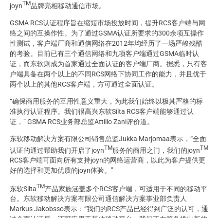
TM
joyn
品牌亮相移动通信市场。
GSMA RCS认证程序旨在缩短市场投放时间，提升RCS客户端与网
络之间的互操作性。为了通过GSMA认证所要求的300余项互操作
性测试，客户端厂商和通信网络在2012年均经历了一场严峻残酷
的考验。目前已有三个通信网络和九项客户端通过GSMA临时认
证，而东软则成为首家通过全面认证的客户端厂商。据悉，只有客
户端具备在两个以上的不同RCS网络下协同工作的能力，并且优于
两个以上的其他RCS客户端，方可通过全面认证。
“确保商用服务的互用性意义重大，为此我们始终以极其严格的标
准执行认证程序。我们很高兴东软Silta RCS客户端能够通过认
证，” GSMA RCS业务部总监Attilio Zani评价道。
东软移动解决方案有限公司销售总监Jukka Marjomaa表示，“全面
TM
TM
认证的通过帮助我们开启了joyn
服务的商用之门，我们的joyn
RCS客户端可面向所有支持joyn的网络运营商，以此为客户提供更
好的选择和更加优质的joyn体验。”
TM
东软Silta
产品家族涵盖多个RCS客户端，可适用于不同的移动平
台。东软移动解决方案有限公司通信解决方案事业部负责人
Markus Jakobsso表示：“我们的RCS产品已经得到广泛的认可，通