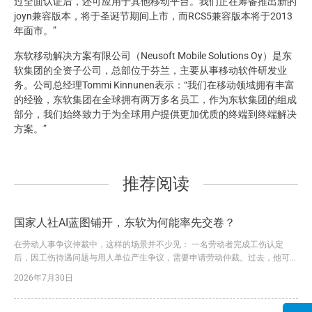
过全面认证后，还可应用于其他移动平台。我们正在筹备推出新的
joyn兼容版本，将于圣诞节期间上市，而RCS5兼容版本将于2013
年面市。”
东软移动解决方案有限公司（Neusoft Mobile Solutions Oy）是东
软集团的全资子公司，总部位于芬兰，主要从事移动软件研发业
务。公司总经理Tommi Kinnunen表示：“我们在移动领域拥有丰富
的经验，东软集团在全球拥有两万多名员工，作为东软集团的组成
部分，我们始终致力于为全球用户提供更加优质的终端到终端解决
方案。”
推荐阅读
国家人社AI蓝图铺开，东软为何能率先交卷？
在劳动人事争议仲裁中，这样的场景并不少见： 一名劳动者完成工伤认定
后，因工伤待遇问题与用人单位产生争议，需要申请劳动仲裁。过去，他可能
要请假前往仲裁机构，咨询流程、填写申请、准备材料。一旦信息不全，还要
2026年7月30日
多次补正、反复往返。 如今，一套看得见、用得上的“黑科技”，正在改变这一
过程。 在工作人员指导下，申请人通过移动端录入案情和诉求、上传相关材
料，系统即可依托AI能力辅助识别信息、预填表单，并生成规范...