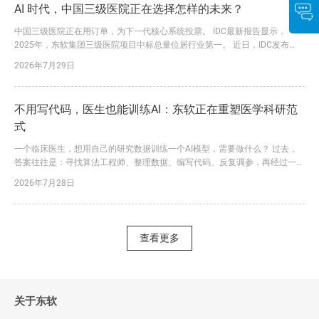
AI 时代，中国三级医院正在选择怎样的未来？
中国三级医院正在用订单，为下一代核心系统投票。 IDC最新报告显示，
2025年，东软集团三级医院项目中标总量位居行业第一。 近日，IDC发布
《中国医疗核心业务系统市场份额,2025》报告。报告显示，2025年，东软凭
2026年7月29日
借大量三级医院落地订单，进一步巩固了在该领域的领先优势。 这一结论背
后，是东软三十余年深耕医疗健康行业的长期积累，更是其行业理解、技术创
新与价值交付能力持续转化为市场竞争力的必然结果。...
不用写代码，医生也能训练AI：东软正在重塑医学科研范
式
一个临床医生，想用自己的研究数据训练一个AI模型，需要做什么？ 过去，
答案往往是：寻找算法工程师、整理数据、编写代码、反复调参，再经过一轮
又一轮沟通和迭代。一个课题从立项到形成可用模型，耗时半年甚至一年，并
2026年7月28日
不罕见。更大的问题是，数据处理、特征提取、统计分析和模型训练往往分散
在不同工具中，数据在多个系统之间反复导入导出，不仅容易出错，也让研究
过程难以追溯、难以复现。 今天，东软给出了一个完全不同的答...
查看更多
关于东软