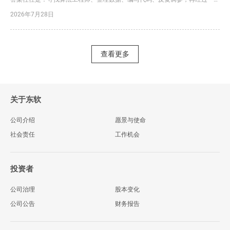
又一轮沟通和迭代。一个课题从立项到形成可用模型，耗时半年甚至一年，并
2026年7月28日
不罕见。更大的问题是，数据处理、特征提取、统计分析和模型训练往往分散
在不同工具中，数据在多个系统之间反复导入导出，不仅容易出错，也让研究
过程难以追溯、难以复现。 今天，东软给出了一个完全不同的答...
查看更多
关于东软
公司介绍
愿景与使命
社会责任
工作机会
投资者
公司治理
股本变化
公司公告
财务报告