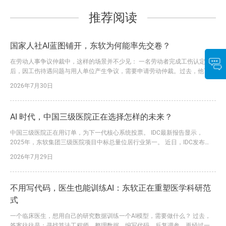
推荐阅读
国家人社AI蓝图铺开，东软为何能率先交卷？
在劳动人事争议仲裁中，这样的场景并不少见： 一名劳动者完成工伤认定
后，因工伤待遇问题与用人单位产生争议，需要申请劳动仲裁。过去，他可能
要请假前往仲裁机构，咨询流程、填写申请、准备材料。一旦信息不全，还要
2026年7月30日
多次补正、反复往返。 如今，一套看得见、用得上的“黑科技”，正在改变这一
过程。 在工作人员指导下，申请人通过移动端录入案情和诉求、上传相关材
料，系统即可依托AI能力辅助识别信息、预填表单，并生成规范...
AI 时代，中国三级医院正在选择怎样的未来？
中国三级医院正在用订单，为下一代核心系统投票。 IDC最新报告显示，
2025年，东软集团三级医院项目中标总量位居行业第一。 近日，IDC发布
《中国医疗核心业务系统市场份额,2025》报告。报告显示，2025年，东软凭
2026年7月29日
借大量三级医院落地订单，进一步巩固了在该领域的领先优势。 这一结论背
后，是东软三十余年深耕医疗健康行业的长期积累，更是其行业理解、技术创
新与价值交付能力持续转化为市场竞争力的必然结果。...
不用写代码，医生也能训练AI：东软正在重塑医学科研范
式
一个临床医生，想用自己的研究数据训练一个AI模型，需要做什么？ 过去，
答案往往是：寻找算法工程师、整理数据、编写代码、反复调参，再经过一轮