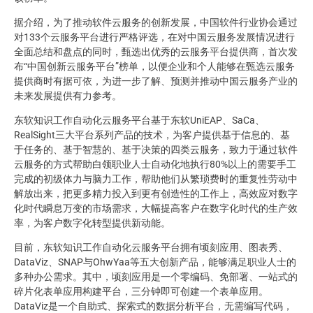
据介绍，为了推动软件云服务的创新发展，中国软件行业协会通过
对133个云服务平台进行严格评选，在对中国云服务发展情况进行
全面总结和盘点的同时，甄选出优秀的云服务平台提供商，首次发
布“中国创新云服务平台”榜单，以便企业和个人能够在甄选云服务
提供商时有据可依，为进一步了解、预测并推动中国云服务产业的
未来发展提供有力参考。
东软知识工作自动化云服务平台基于东软UniEAP、SaCa、
RealSight三大平台系列产品的技术，为客户提供基于信息的、基
于任务的、基于智慧的、基于决策的四类云服务，致力于通过软件
云服务的方式帮助白领职业人士自动化地执行80%以上的需要手工
完成的初级体力与脑力工作，帮助他们从繁琐费时的重复性劳动中
解放出来，把更多精力投入到更有创造性的工作上，高效应对数字
化时代瞬息万变的市场需求，大幅提高客户在数字化时代的生产效
率，为客户数字化转型提供新动能。
目前，东软知识工作自动化云服务平台拥有顷刻应用、图表秀、
DataViz、SNAP与OhwYaa等五大创新产品，能够满足职业人士的
多种办公需求。其中，顷刻应用是一个零编码、免部署、一站式的
碎片化表单应用构建平台，三分钟即可创建一个表单应用。
DataViz是一个自助式、探索式的数据分析平台，无需编写代码，