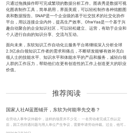
只通过拖拽操作即可完成繁琐的数据分析工作。图表秀是数据可视
化图表制作工具，简单易用，界面美观，可以轻松制作各种炫酷图
表和数据报告。SNAP是一个企业级的基于社交技术的社交化协作
平台，用以连接企业内外，提高生产效率。OhwYaa是一个基于兴
趣自动聚合的企业知识社区，可以轻松建立、运营，有助于企业和
个人进行自由的知识分享、交流与互动。
面向未来，东软知识工作自动化云服务平台将继续深入分析全球
2.3亿余白领知识工作者的需求和痛点，不断研发能够有效补充白
领人士的技能水平、知识水平和体能水平的产品和服务，减轻白领
人群的工作压力，帮助他们在更有创造性的工作上创造更大的职业
价值。
推荐阅读
国家人社AI蓝图铺开，东软为何能率先交卷？
在劳动人事争议仲裁中，这样的场景并不少见： 一名劳动者完成工伤认定
后，因工伤待遇问题与用人单位产生争议，需要申请劳动仲裁。过去，他可能
要请假前往仲裁机构，咨询流程、填写申请、准备材料。一旦信息不全，还要