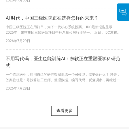
2026年7月30日
多次补正、反复往返。 如今，一套看得见、用得上的“黑科技”，正在改变这一
过程。 在工作人员指导下，申请人通过移动端录入案情和诉求、上传相关材
料，系统即可依托AI能力辅助识别信息、预填表单，并生成规范...
AI 时代，中国三级医院正在选择怎样的未来？
中国三级医院正在用订单，为下一代核心系统投票。 IDC最新报告显示，
2025年，东软集团三级医院项目中标总量位居行业第一。 近日，IDC发布
《中国医疗核心业务系统市场份额,2025》报告。报告显示，2025年，东软凭
2026年7月29日
借大量三级医院落地订单，进一步巩固了在该领域的领先优势。 这一结论背
后，是东软三十余年深耕医疗健康行业的长期积累，更是其行业理解、技术创
新与价值交付能力持续转化为市场竞争力的必然结果。...
不用写代码，医生也能训练AI：东软正在重塑医学科研范
式
一个临床医生，想用自己的研究数据训练一个AI模型，需要做什么？ 过去，
答案往往是：寻找算法工程师、整理数据、编写代码、反复调参，再经过一轮
又一轮沟通和迭代。一个课题从立项到形成可用模型，耗时半年甚至一年，并
2026年7月28日
不罕见。更大的问题是，数据处理、特征提取、统计分析和模型训练往往分散
在不同工具中，数据在多个系统之间反复导入导出，不仅容易出错，也让研究
过程难以追溯、难以复现。 今天，东软给出了一个完全不同的答...
查看更多