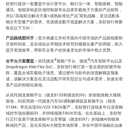
软智行提供一套覆盖中央计算平台、舱行泊一体、智能座舱、智能
通讯、智能音响及区域控制器等全品类车载电子方案的产品矩阵，
并以“高端前沿解决方案+成熟标准化产品”双轨战略，灵活适配各
细分车型量产的需求。凭借骁龙数字底盘解决方案，东软智行将聚
焦在以下方向：
产品路线图对齐：
双方将建立并对齐面向中国市场的产品路线图和
开发时间表，旨在缩短从早期技术研究到规模化量产的周期，助力
提升资源效率，帮助车企客户在快速变化的市场中抢占优势。
®
®
全平台方案覆盖：
依托骁龙
座舱™平台、骁龙
汽车智联平台以及
Snapdragon Ride Flex SoC，东软智行将打造一套全面的软硬件矩
阵，覆盖全域车载电子场景。通过硬件与软件的深度解耦及预集
成，该解决方案旨在灵活适配不同车型定位与成本需求，加速全谱
系产品的智能化落地。
从依托骁龙座舱平台（骁龙8155和骁龙8295）的智能座舱大规模
落地，到采用第一代骁龙汽车5G调制解调器及射频平台（骁龙
515M）率先实现5G/V2X T-BOX量产，东软智行连续多年位居座舱
域控市场份额前列，并持续领跑T-BOX市场。在此基础上，东软智
行正打造基于骁龙座舱平台至尊版（骁龙8397）的端侧AI智能座
舱域控产品，旨在实现AI大模型本地部署，并在中国市场融合边缘