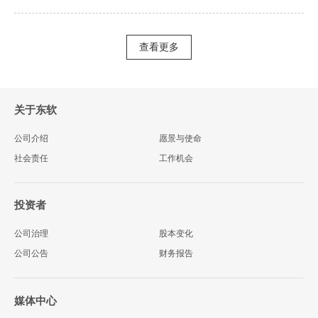
在不同工具中，数据在多个系统之间反复导入导出，不仅容易出错，也让研究
过程难以追溯、难以复现。 今天，东软给出了一个完全不同的答...
查看更多
关于东软
公司介绍
愿景与使命
社会责任
工作机会
投资者
公司治理
股本变化
公司公告
财务报告
媒体中心