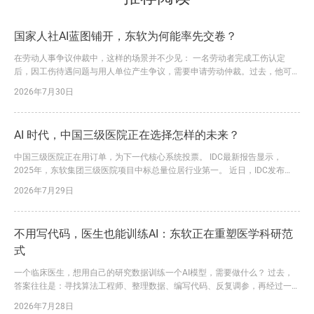
国家人社AI蓝图铺开，东软为何能率先交卷？
在劳动人事争议仲裁中，这样的场景并不少见： 一名劳动者完成工伤认定
后，因工伤待遇问题与用人单位产生争议，需要申请劳动仲裁。过去，他可能
要请假前往仲裁机构，咨询流程、填写申请、准备材料。一旦信息不全，还要
2026年7月30日
多次补正、反复往返。 如今，一套看得见、用得上的“黑科技”，正在改变这一
过程。 在工作人员指导下，申请人通过移动端录入案情和诉求、上传相关材
料，系统即可依托AI能力辅助识别信息、预填表单，并生成规范...
AI 时代，中国三级医院正在选择怎样的未来？
中国三级医院正在用订单，为下一代核心系统投票。 IDC最新报告显示，
2025年，东软集团三级医院项目中标总量位居行业第一。 近日，IDC发布
《中国医疗核心业务系统市场份额,2025》报告。报告显示，2025年，东软凭
2026年7月29日
借大量三级医院落地订单，进一步巩固了在该领域的领先优势。 这一结论背
后，是东软三十余年深耕医疗健康行业的长期积累，更是其行业理解、技术创
新与价值交付能力持续转化为市场竞争力的必然结果。...
不用写代码，医生也能训练AI：东软正在重塑医学科研范
式
一个临床医生，想用自己的研究数据训练一个AI模型，需要做什么？ 过去，
答案往往是：寻找算法工程师、整理数据、编写代码、反复调参，再经过一轮
又一轮沟通和迭代。一个课题从立项到形成可用模型，耗时半年甚至一年，并
2026年7月28日
不罕见。更大的问题是，数据处理、特征提取、统计分析和模型训练往往分散