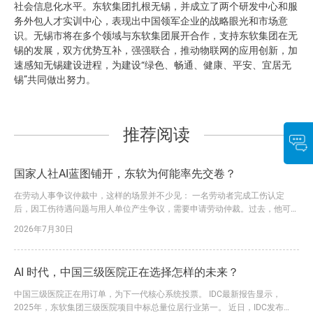
社会信息化水平。东软集团扎根无锡，并成立了两个研发中心和服
务外包人才实训中心，表现出中国领军企业的战略眼光和市场意
识。无锡市将在多个领域与东软集团展开合作，支持东软集团在无
锡的发展，双方优势互补，强强联合，推动物联网的应用创新，加
速感知无锡建设进程，为建设“绿色、畅通、健康、平安、宜居无
锡”共同做出努力。
推荐阅读
国家人社AI蓝图铺开，东软为何能率先交卷？
在劳动人事争议仲裁中，这样的场景并不少见： 一名劳动者完成工伤认定
后，因工伤待遇问题与用人单位产生争议，需要申请劳动仲裁。过去，他可能
要请假前往仲裁机构，咨询流程、填写申请、准备材料。一旦信息不全，还要
2026年7月30日
多次补正、反复往返。 如今，一套看得见、用得上的“黑科技”，正在改变这一
过程。 在工作人员指导下，申请人通过移动端录入案情和诉求、上传相关材
料，系统即可依托AI能力辅助识别信息、预填表单，并生成规范...
AI 时代，中国三级医院正在选择怎样的未来？
中国三级医院正在用订单，为下一代核心系统投票。 IDC最新报告显示，
2025年，东软集团三级医院项目中标总量位居行业第一。 近日，IDC发布