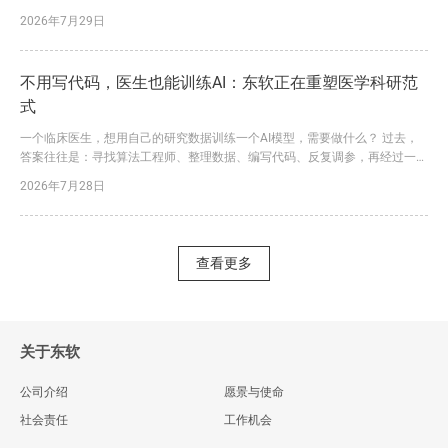
《中国医疗核心业务系统市场份额,2025》报告。报告显示，2025年，东软凭
2026年7月29日
借大量三级医院落地订单，进一步巩固了在该领域的领先优势。 这一结论背
后，是东软三十余年深耕医疗健康行业的长期积累，更是其行业理解、技术创
新与价值交付能力持续转化为市场竞争力的必然结果。...
不用写代码，医生也能训练AI：东软正在重塑医学科研范
式
一个临床医生，想用自己的研究数据训练一个AI模型，需要做什么？ 过去，
答案往往是：寻找算法工程师、整理数据、编写代码、反复调参，再经过一轮
又一轮沟通和迭代。一个课题从立项到形成可用模型，耗时半年甚至一年，并
2026年7月28日
不罕见。更大的问题是，数据处理、特征提取、统计分析和模型训练往往分散
在不同工具中，数据在多个系统之间反复导入导出，不仅容易出错，也让研究
过程难以追溯、难以复现。 今天，东软给出了一个完全不同的答...
查看更多
关于东软
公司介绍
愿景与使命
社会责任
工作机会