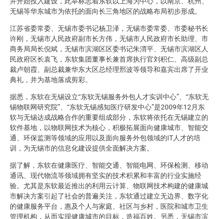
并开始投入建设，此举标志着东软以上海为中心，以南京、杭州、
无锡等华东城市为依托的面向长三角地区的战略布局初步形成。
江苏省委常委、无锡市委书记杨卫泽，无锡市委常委、市委秘书长
许刚，无锡市人民政府副市长方伟，无锡市人民政府市长助理、市
商务局局长倪斌，无锡市滨湖区区委书记朱渭平、无锡市滨湖区人
民政府区长袁飞，东软集团董事长兼首席执行官刘积仁、高级副总
裁卢朝霞、副总裁兼华东大区总经理邢波等领导和嘉宾出席了开业
典礼，并为基地落成剪彩。
据悉，东软在无锡设立“东软无锡服务外包人才实训中心”、“东软无
锡物联网研究院”、“东软无锡感知医疗研发中心”是2009年12月东
软与无锡达成战略合作的重要组成部分，东软将依托在无锡建立的
软件基地，以物联网技术为核心，积极拓展面向健康城市、智能交
通、环保监测等领域的应用以及面向服务外包领域的IT人才的培
训，为无锡市的信息化建设提供全面解决方案。
据了解，东软在健康医疗、智能交通、智能电网、环保检测、移动
通讯、现代物流等领域拥有坚实的技术积累和丰富的行业实施经
验。尤其是东软最近推出的利用云计算、物联网技术构建的健康城
市解决方案引起了社会的普遍关注，东软通过建立无边界、数字化
的健康服务平台，惠及个人与家庭、社区与乡村，医院和城市卫生
管理机构，从而实现健康城市的目标，造福百姓。另悉，无锡市滨