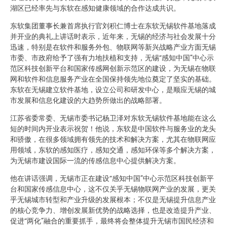
湖区已经率先与东软在感知健康领域的合作达成共识。
东软集团董事长兼首席执行官刘积仁博士在东软无锡软件基地落成
并开业的典礼上讲话时表示，近年来，无锡的经济与社会发展十分
迅速，特别是在软件和服务外包、物联网等新兴战略产业方面无锡
市委、市政府给予了强有力地扶植和支持，无锡“感知中国”中心示
范区科技创新平台和国家传感网创新示范区的建设，为无锡在物联
网和软件和信息服务产业在全国保持领先地位奠定了坚实的基础。
东软在无锡建立软件基地，设立公司和研发中心，是顺应无锡的城
市发展和信息化建设的大趋势所做出的战略部署。
江苏省委常委、无锡市委书记杨卫泽对东软无锡软件基地能在这么
短的时间内开业表示祝贺！他说，东软是中国软件与服务业的龙头
和骄傲，在很多领域拥有领先的技术和解决方案，尤其在物联网应
用领域，东软的感知医疗，感知交通，感知环保等多个解决方案，
为无锡市建设国际一流的传感信息中心提供解决方案。
他在讲话强调，无锡市正在建设“感知中国”中心示范区科技创新平
台和国家传感信息中心，这不仅关乎无锡物联网产业的发展，更关
乎无锡城市转型和产业升级的发展根本；不仅是无锡提升信息产业
的核心竞争力、增创发展新优势的战略选择，也是改造提升产业、
促进“两化”融合的重要抓手，最终将会整体提升无锡市国民经济和