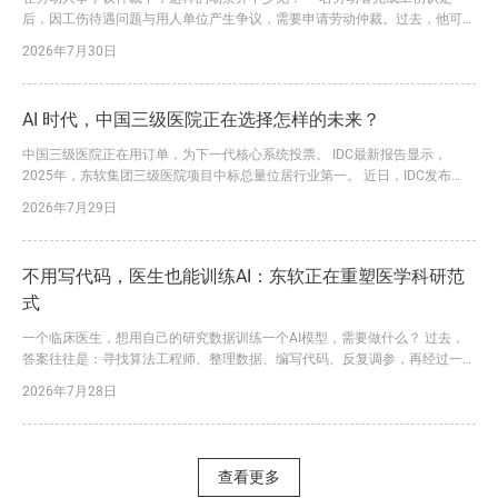
后，因工伤待遇问题与用人单位产生争议，需要申请劳动仲裁。过去，他可能
要请假前往仲裁机构，咨询流程、填写申请、准备材料。一旦信息不全，还要
2026年7月30日
多次补正、反复往返。 如今，一套看得见、用得上的“黑科技”，正在改变这一
过程。 在工作人员指导下，申请人通过移动端录入案情和诉求、上传相关材
料，系统即可依托AI能力辅助识别信息、预填表单，并生成规范...
AI 时代，中国三级医院正在选择怎样的未来？
中国三级医院正在用订单，为下一代核心系统投票。 IDC最新报告显示，
2025年，东软集团三级医院项目中标总量位居行业第一。 近日，IDC发布
《中国医疗核心业务系统市场份额,2025》报告。报告显示，2025年，东软凭
2026年7月29日
借大量三级医院落地订单，进一步巩固了在该领域的领先优势。 这一结论背
后，是东软三十余年深耕医疗健康行业的长期积累，更是其行业理解、技术创
新与价值交付能力持续转化为市场竞争力的必然结果。...
不用写代码，医生也能训练AI：东软正在重塑医学科研范
式
一个临床医生，想用自己的研究数据训练一个AI模型，需要做什么？ 过去，
答案往往是：寻找算法工程师、整理数据、编写代码、反复调参，再经过一轮
又一轮沟通和迭代。一个课题从立项到形成可用模型，耗时半年甚至一年，并
2026年7月28日
不罕见。更大的问题是，数据处理、特征提取、统计分析和模型训练往往分散
在不同工具中，数据在多个系统之间反复导入导出，不仅容易出错，也让研究
过程难以追溯、难以复现。 今天，东软给出了一个完全不同的答...
查看更多