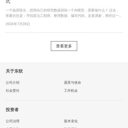
式
一个临床医生，想用自己的研究数据训练一个AI模型，需要做什么？ 过去，
答案往往是：寻找算法工程师、整理数据、编写代码、反复调参，再经过一轮
又一轮沟通和迭代。一个课题从立项到形成可用模型，耗时半年甚至一年，并
2026年7月28日
不罕见。更大的问题是，数据处理、特征提取、统计分析和模型训练往往分散
在不同工具中，数据在多个系统之间反复导入导出，不仅容易出错，也让研究
过程难以追溯、难以复现。 今天，东软给出了一个完全不同的答...
查看更多
关于东软
公司介绍
愿景与使命
社会责任
工作机会
投资者
公司治理
股本变化