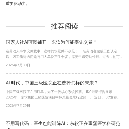
重要驱动力。
推荐阅读
国家人社AI蓝图铺开，东软为何能率先交卷？
在劳动人事争议仲裁中，这样的场景并不少见： 一名劳动者完成工伤认定
后，因工伤待遇问题与用人单位产生争议，需要申请劳动仲裁。过去，他可能
要请假前往仲裁机构，咨询流程、填写申请、准备材料。一旦信息不全，还要
2026年7月30日
多次补正、反复往返。 如今，一套看得见、用得上的“黑科技”，正在改变这一
过程。 在工作人员指导下，申请人通过移动端录入案情和诉求、上传相关材
料，系统即可依托AI能力辅助识别信息、预填表单，并生成规范...
AI 时代，中国三级医院正在选择怎样的未来？
中国三级医院正在用订单，为下一代核心系统投票。 IDC最新报告显示，
2025年，东软集团三级医院项目中标总量位居行业第一。 近日，IDC发布
《中国医疗核心业务系统市场份额,2025》报告。报告显示，2025年，东软凭
2026年7月29日
借大量三级医院落地订单，进一步巩固了在该领域的领先优势。 这一结论背
后，是东软三十余年深耕医疗健康行业的长期积累，更是其行业理解、技术创
新与价值交付能力持续转化为市场竞争力的必然结果。...
不用写代码，医生也能训练AI：东软正在重塑医学科研范