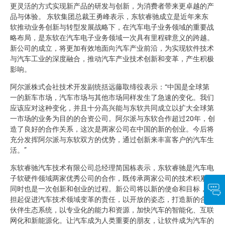
更灵活的方式实现新产品的研发与创新，为消费者带来更卓越的产
品与体验。 东软集团总裁王勇峰表示，东软睿驰成立是近年来东
软推动业务创新与转型发展战略下，在汽车电子业务领域的重要战
略布局，是东软在汽车电子业务领域一次具有里程碑意义的跨越。
新公司的成立，将更加有效地面向汽车产业前沿，为实现软件技术
与汽车工业的深度融合，推动汽车产业技术创新和变革，产生积极
影响。
阿尔派株式会社技术开发副统括远藤取缔役表示：“中国是全球第
一的新车市场，汽车市场与其他市场同样发生了急速的变化。我们
应该应对这种变化，并且十分高兴能与东软共同成立以扩大全球第
一市场的业务为目的的合资公司。阿尔派与东软合作超过20年，创
造了良好的合作关系，这次是两家公司在中国的新的创业。今后将
充分发挥阿尔派与东软双方的优势，通过创新来丰富客户的汽车生
活。”
东软睿驰汽车技术有限公司总经理简国栋表示，东软睿驰是汽车电
子软硬件领域两家优秀公司的合作，既传承两家公司的技术积累，
同时也是一次创新和创业的过程。新公司将以新的使命和目标，承
担起促进汽车技术领域变革的责任，以开放的姿态，打造新的合作
伙伴生态系统，以专业化的能力和资源，加快汽车的智能化、互联
网化和新能源化。让汽车成为人类重要的朋友，让软件成为汽车的