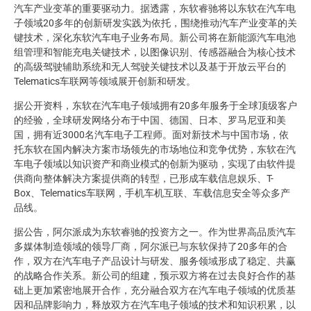
汽车产业变革的重要驱动力。据透露，东软睿驰将以东软在汽车电
子领域20多年的创新研发实践为依托，围绕推动汽车产业变革的关
键技术，深化东软汽车电子业务布局。新公司将在新能源汽车电池
组管理和智能充电关键技术，以图像识别、传感器融合为核心技术
的高级驾驶辅助系统和无人驾驶关键技术以及基于开放云平台的
Telematics车联网等领域展开创新和研发。
据公开资料，东软在汽车电子领域拥有20多年服务于全球顶级客户
的经验，全球研发网络分布于中国、德国、日本、罗马尼亚和美
国，拥有近3000名汽车电子工程师。面对新技术与中国市场，依
托东软在国内解决方案市场领先的市场地位和竞争优势，东软在汽
车电子领域以知识资产和商业模式的创新为驱动，实现了由软件提
供商向整体解决方案提供商的转型，已形成车载信息娱乐、T-
Box、Telematics车联网，手机车机互联、车载信息安全等众多产
品线。
据公告，阿尔派成为东软睿驰的投资方之一。作为世界高品质汽车
多媒体制造领域的领导厂商，阿尔派已与东软保持了20多年的合
作，双方在汽车电子产品设计与研发、服务领域形成了稳定、共赢
的战略合作关系。新公司的组建，预示双方将在过去良好合作的基
础上更加紧密地展开合作，充分融合双方在汽车电子领域的优质基
因和品牌影响力，释放双方在汽车电子领域的技术和知识积累，以