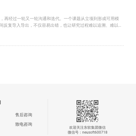
参，再经过一轮又一轮沟通和迭代。一个课题从立项到形成可用模
间反复导入导出，不仅容易出错，也让研究过程难以追溯、难以复
们
售后咨询
致电咨询
欢迎关注东软集团微信
微信号：neusoft600718