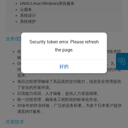
UNIX/Linux/Windows系统服务
云服务
系统设计
系统维护
业务优势
Security token error. Please refresh
the page.
在应用领域、嵌入式领域、移动应用领域拥有丰富的技术经
验
Onsite+Offshore合作模式，在东京、大阪、名古屋、九
好的
州、北海道等地直接对应，满足上游工程及下游工程的作业
需求。
项目过程管理确保了高品质的交付能力，信息安全管理提供
了安全的开发环境。
日语能力培训、人才储备，提供人力资源保障。
统一过程管理，确保各工程阶段的标准化作业。
20余年的作业经验，广泛的业务积累，为多个日本客户提供
满意的IT服务。
开发技术