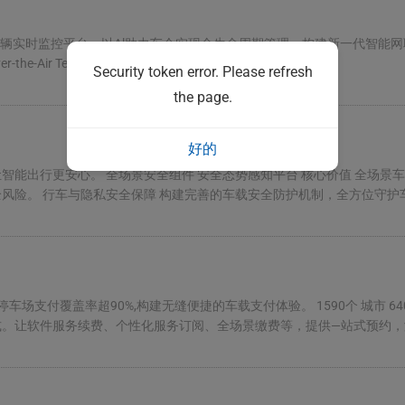
辆实时监控平台，以Al助力车企实现全生命周期管理，构建新一代智能网联
e-Air Technology RTM Real-Time Monitoring System ...
Security token error. Please refresh
the page.
好的
能出行更安心。 全场景安全组件 安全态势感知平台 核心价值 全场景
风险。 行车与隐私安全保障 构建完善的车载安全防护机制，全方位守
场支付覆盖率超90%,构建无缝便捷的车载支付体验。 1590个 城市 640
。让软件服务续费、个性化服务订阅、全场景缴费等，提供—站式预约，