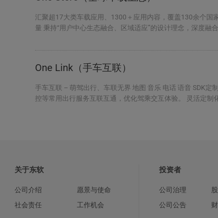
汇聚超17大类车载应用、1300＋应用内容，覆盖130余个国家
量 秉持“用户中心生态融合、区域适应”的设计理念，深度融
台 游戏 核心价值...
One Link（手车互联）
手车互联 – 萌驾出行、车联无界 地图 音乐 电话 语音 S
控等常用出行服务互联互通，优化驾乘交互体验。 灵活定制
以轻量化互联能...
关于东软
投资者
公司介绍
愿景与使命
公司治理
股
社会责任
工作机会
公司公告
财