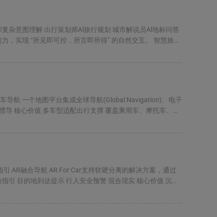
杂意图理解 出行策划师Al旅行规划 城市解说员Al地标问答
实现 ‌“所见即可控，所言即所得”‌ 的自然交互。 智慧旅行
地图平台集成全球导航(Global Navigation)、电子
助 惯导 核心价值 多车型适配出行支撑 覆盖乘用车、摩托车、商
R融合导航 AR For Car支持软硬分离的解决方案，通过
向指引 目的地到达提示 行入安全预警 混合现实 核心价值 沉浸