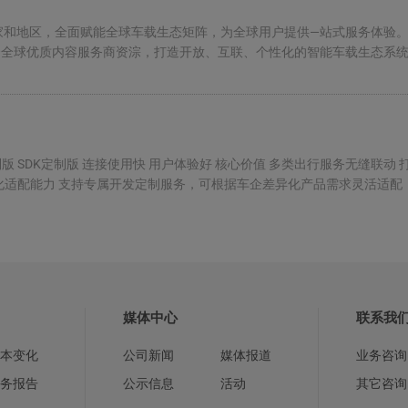
和地区，全面赋能全球车载生态矩阵，为全球用户提供—站式服务体验。 6个 战略
合全球优质内容服务商资淙，打造开放、互联、个性化的智能车载生态系统，
DK定制版 SDK定制版 连接使用快 用户体验好 核心价值 多类出行服务无
化适配能力 支持专属开发定制服务，可根据车企差异化产品需求灵活适配
媒体中心
联系我
本变化
公司新闻
媒体报道
业务咨询
务报告
公示信息
活动
其它咨询