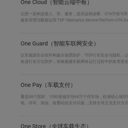
One Cloud（智能云端中枢）
以统一架构连接人、车、服务，提供远程诊断、OTA升级与车
服务管理与数据运营 TSP Telematics Service Platform OTA Over-th
One Guard（智能车联网安全）
以车规级安全组件构建全场景防护，守护行车安全与隐私，让智
务进行全方位防护，有效规避车载网络运行过程中的各类安全
境。 可视化安全态势管控 通过安全态势感知能力，...
One Pay（车载支付）
覆盖68个国家、1590座城市与64万个停车场，欧洲核心城市停车
电、停车、加油、收费站的支付问题，支持全球主流支付方式
车 加油 充电 收费站 ...
One Store（全球车载生态）