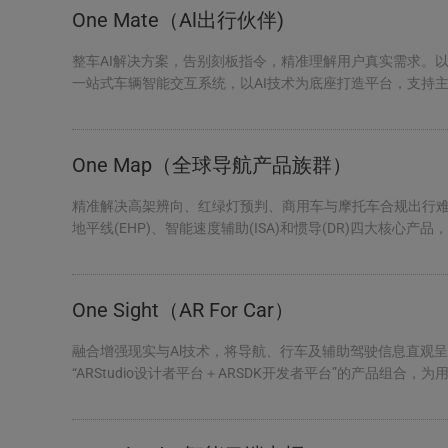
One Mate（Al出行伙伴)
整车AI解决方案，告别刻板指令，精准理解用户真实需求。以
一站式车辆智能交互系统，以AI技术为底座打造平台，支持主流
景点规划 模糊语义与手势命令...
One Map（全球导航产品族群）
精准解决高架辨向、红绿灯预判、商用车与摩托车合规出行难题，带来
地平线(EHP)、智能速度辅助(ISA)和惯导(DR)四大核
用车...
One Sight（AR For Car）
融合增强现实与Al技术，将导航、行车及辅助驾驶信息直观呈现于
“ARStudio设计者平台＋ARSDK开发者平台”的产品组
式可视化驾驶体验...