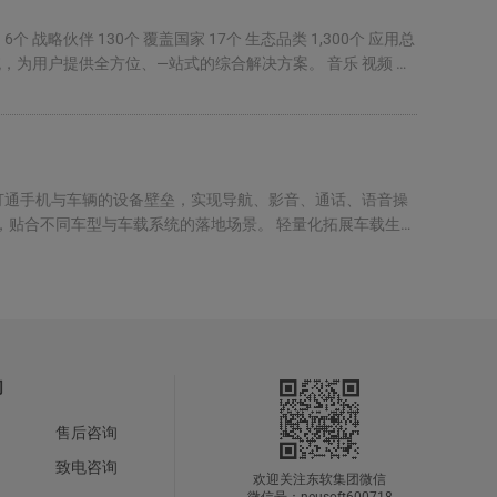
伙伴 130个 覆盖国家 17个 生态品类 1,300个 应用总
为用户提供全方位、—站式的综合解决方案。 音乐 视频 电
缝联动 打通手机与车辆的设备壁垒，实现导航、影音、通话、语音操
，贴合不同车型与车载系统的落地场景。 轻量化拓展车载生态
们
售后咨询
致电咨询
欢迎关注东软集团微信