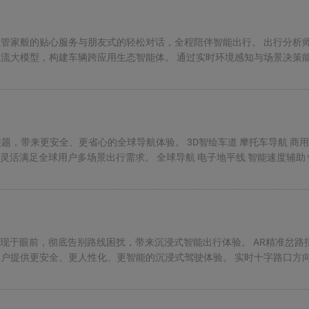
管家般的贴心服务与朋友式的轻松对话，全程陪伴智能出行。 出行分析师复
大模型，构建车辆跨应用生态智能体‌。 通过实时环境感知与场景决策能力，
更安全、更省心的全球导航体验。 3D智绘车道 摩托车导航 商用车导航 一个
心产品，灵活满足全球用户多场景出行需求。 全球导航 电子地平线 智能速度辅
眼前，彻底告别路线困扰，带来沉浸式智能出行体验。 AR精准岔路指引 A
合，为用户提供更安全、更人性化、更智能的沉浸式驾驶体验。 实时十字路口方