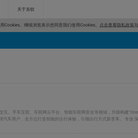
关于东软
Cookies。
继续浏览表示您同意我们使用Cookies。
点击查看隐私政策与C
交互、手车互联、车联网云平台、智能车联网安全等领域，升级构建“One Map、One S
系，旨在为全球汽车用户，全方位打造智能的出行体验，引领出行方式新变革。 专业 