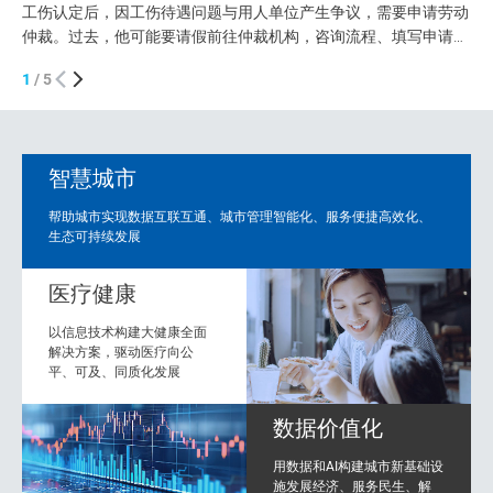
工伤认定后，因工伤待遇问题与用人单位产生争议，需要申请劳动
显
仲裁。过去，他可能要请假前往仲裁机构，咨询流程、填写申请、
近
准备材料。一旦信息不全，还要多次补正、反复往返。 如今，一
告
1
/
5
套看得见、用得上的“黑科技”，正在改变这一过程。 在工作人员指
了
导下，申请人通过移动端录入案情和诉求、上传相关材料，系统即
疗
可依托AI能力辅助识别信息、预填表单，并生成规范...
力
智慧城市
帮助城市实现数据互联互通、城市管理智能化、服务便捷高效化、
生态可持续发展
医疗健康
以信息技术构建大健康全面
解决方案，驱动医疗向公
平、可及、同质化发展
数据价值化
用数据和AI构建城市新基础设
施发展经济、服务民生、解