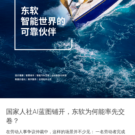
国家人社AI蓝图铺开，东软为何能率先交
A
卷？
在劳动人事争议仲裁中，这样的场景并不少见： 一名劳动者完成
中