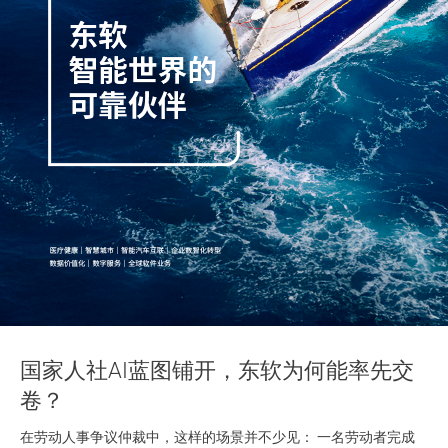
国家人社AI蓝图铺开，东软为何能率先交
A
卷？
在劳动人事争议仲裁中，这样的场景并不少见： 一名劳动者完成
中