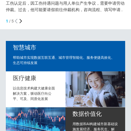
工伤认定后，因工伤待遇问题与用人单位产生争议，需要申请劳动
显
仲裁。过去，他可能要请假前往仲裁机构，咨询流程、填写申请、
近
准备材料。一旦信息不全，还要多次补正、反复往返。 如今，一
告
1
/
5
套看得见、用得上的“黑科技”，正在改变这一过程。 在工作人员指
了
导下，申请人通过移动端录入案情和诉求、上传相关材料，系统即
疗
可依托AI能力辅助识别信息、预填表单，并生成规范...
力
智慧城市
帮助城市实现数据互联互通、城市管理智能化、服务便捷高效化、
生态可持续发展
医疗健康
以信息技术构建大健康全面
解决方案，驱动医疗向公
平、可及、同质化发展
数据价值化
用数据和AI构建城市新基础设
施发展经济、服务民生、解