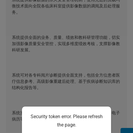
衡技术面向全院各临床科室提供影像数据的调阅及后处理服
务。
系统提供全面的业务、质量、绩效和教科研管理功能，切实
加强影像质量安全管控，实现多维度绩效考核，支撑影像教
科研发展。
系统可对各专科阅片诊断提供全面支持，包括全方位患者医
疗信息参考、高级影像重建后处理、基于疾病诊断知识库的
结构化报告等。
系统实现检查闭环和危急值闭环，完全符合互联互通、电子
Security token error. Please refresh
病历等评级要求，并可提供完整的评级解决方案。
the page.