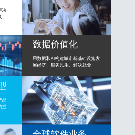
解决
及、
数据价值化
用数据和AI构建城市新基础设施发
展经济、服务民生、解决就业
型
产品
的提
全球软件业务