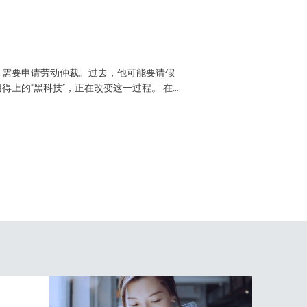
AI 时代，中
，需要申请劳动仲裁。过去，他可能要请假
中国三级医院正在用订单，为下
上的“黑科技”，正在改变这一过程。 在工
心业务系统市场份额,202
成规范...
深耕医疗健康行业的长期积累