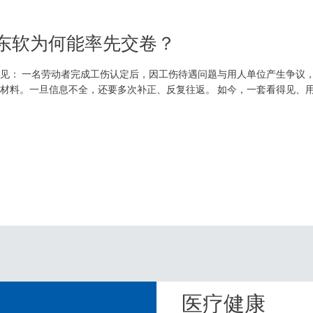
，东软为何能率先交卷？
见： 一名劳动者完成工伤认定后，因工伤待遇问题与用人单位产生争议
材料。一旦信息不全，还要多次补正、反复往返。 如今，一套看得见、用得
诉求、上传相关材料，系统即可依托AI能力辅助识别信息、预填表单，并生
医疗健康