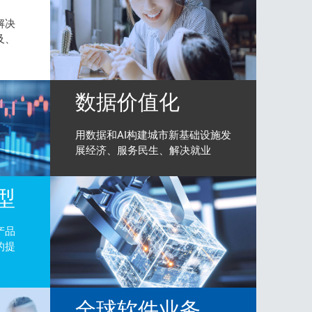
解决
及、
数据价值化
用数据和AI构建城市新基础设施发
展经济、服务民生、解决就业
型
产品
的提
全球软件业务