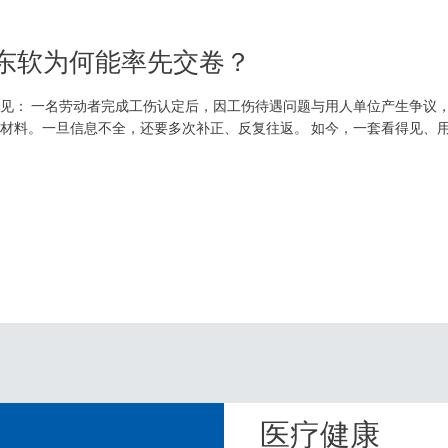
，东软为何能率先交卷？
见： 一名劳动者完成工伤认定后，因工伤待遇问题与用人单位产生争议
材料。一旦信息不全，还要多次补正、反复往返。 如今，一套看得见、用得
诉求、上传相关材料，系统即可依托AI能力辅助识别信息、预填表单，并生
医疗健康