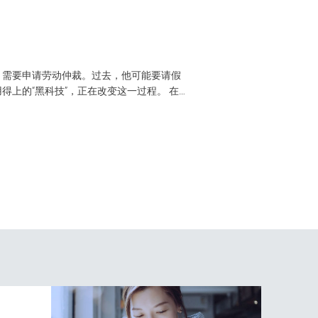
AI 时代，中
，需要申请劳动仲裁。过去，他可能要请假
中国三级医院正在用订单，为下
上的“黑科技”，正在改变这一过程。 在工
心业务系统市场份额,202
成规范...
深耕医疗健康行业的长期积累