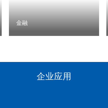
金融
面向金融领域提供业务咨询、IT规划、软件产
品、行业解决方案、云与数据服务等一系列优
质、端到端的服务
了解更多
企业应用