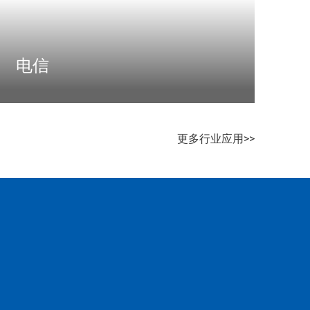
电信
通过软件赋能电信运营商数字化转型，助力其打
造灵活、安全、智能的数字化运营网络及产品，
更多行业应用>>
实现人、物、云的可信沟通与高效协同
了解更多