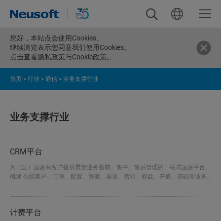
您好，
本站点会使用Cookies。
继续浏览表示您同意我们使用Cookies。
点击查看隐私政策与Cookie政策。
首页
>
行业
>
通信
>
业务支撑行业
业务支撑行业
CRM平台
为（泛）运营商客户提供贯穿业务售前、售中、售后管理的一站式运营平台。
概述 包括客户、订单、配置、资源、渠道、营销、权益、开通、基础等业务
中心，实现了客户运营业务的快速支撑。 核心优势 针对元数据、业务规则、
事件、产商品等业务元素采用智能化、向导式配置方式； 通过灵活、自动化
和定制化的销售过程管理，提升客户购买转化率和销售工作效率； 结合大数
计费平台
据分析计算，发现和挖掘准消费者需求，针对细分客户群建立个...