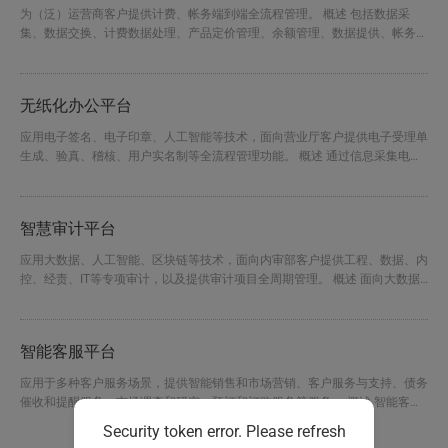
为（泛）运营商客户提供计费、帐务端到端全流程管理。 概述 包括数据采
集、数据交换、计费数据处理、产品定价管理、余额管理、数据提供、帐务管
理以及系统管控功能，实现了语音业务、数据业务、短信业务、增值业务、线
路出租业务等综合业务计费帐务处理，为客户提供详单及账单等数据信息，提
供缴费销账、发票打印、账单配送及欠费管理等客户服务管理功能。 核心优
无纸化办公平台
势 多量纲计量计费 丰富的定价模式 模板化资费配置 可追溯的...
应用电子签名、电子印章、人工智能等技术，面向营业厅客户提供电子受理单
生成、验真、稽核、用户实名制等全流程管理功能。 概述 通过信息采集电子
化、文档电子化、数字签章、电子签名等技术手段，实现柜台业务无纸化办
理。包括实名制、身份识别、安全认证、精准营销、电子受理单存储、业务稽
核等功能。 核心优势 可视化的业务单据定制工具 客户端缓存机制，支持手
智慧审计平台
动、自动恢复工单 高性能、高可靠性、海量存储解决方案 带宽...
应用大数据、人工智能、区块链等技术，面向内审部客户提供工程、数据、内
控、经责、IT等专项审计，以及提供审计项目全周期管理。 概述 面向大数据
与企业信息化的智慧审计平台，覆盖审计信息化和信息化审计2大领域，为内
部审计工作提供全面支撑，包含审计作业，审计管理，审计资料可信共享，审
计工具，审计智能体，审计数据集市，审计数据模型治理等功能，为企业经责
智能客服平台
审计，IT审计，工程建设审计，财务审计提供有力支撑。 核...
应用于多种客户服务场景，提供智能销售和市场营销、客户服务与支持、债务
催收和提醒服务、市场调查和研究、预订和订购服务等服务。 概述 智能客服
是一种基于人工智能技术开发和迭代的客服系统，融合了大数据处理、知识管
Security token error. Please refresh
理、数据挖掘、机器学习、自然语言处理等多种技术，旨在为不同机构与客户