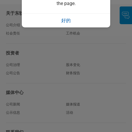
the page.
之间的沟通提供高效的服务型解决方案。具备全渠道接入、语音机器人、外呼
机器人、视频客服、智能质检、智能工单等功能，可以满足多样化...
关于东软
好的
公司介绍
愿景与使命
社会责任
工作机会
投资者
公司治理
股本变化
公司公告
财务报告
媒体中心
公司新闻
媒体报道
公示信息
活动