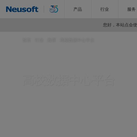
产品
行业
服务
您好，
本站点会使用
首页
>
行业
>
教育
>
高校数据中心平台
高校数据中心平台