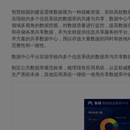
智慧校园的建设需将数据视为一种战略资源，东软高校数
实现校内多个信息系统的数据库的共建与共享，数据中心
领域多视角的数据挖掘，对数据质量进行监控，提高数据
和存储各类共享数据，并为全校提供信息共享服务的平台
术方案的共享数据中心，用以存放大量数据的同时有效地
完整性和一致性。
数据中心平台实现学校内多个信息系统的数据库与共享数
制定公共数据库规范标准，梳理现有应用系统，认定权威
生产系统本身，其他应用系统一律统一使用共享数据库中