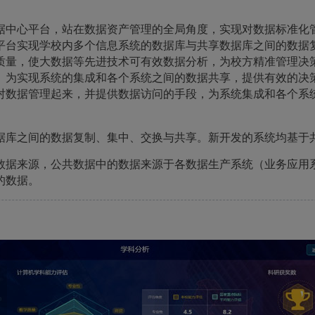
据中心平台，站在数据资产管理的全局角度，实现对数据标准化
平台实现学校内多个信息系统的数据库与共享数据库之间的数据
质量，使大数据等先进技术可有效数据分析，为校方精准管理决
。为实现系统的集成和各个系统之间的数据共享，提供有效的决
对数据管理起来，并提供数据访问的手段，为系统集成和各个系
据库之间的数据复制、集中、交换与共享。新开发的系统均基于
数据来源，公共数据中的数据来源于各数据生产系统（业务应用
的数据。