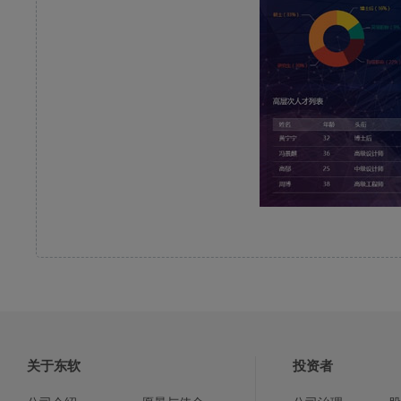
关于东软
投资者