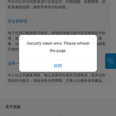
平台可以对合同签署进行全程监控，到期提醒、超期预警，轻
松规避因超期、漏签带来的纠纷风险。
安全易管理
电子合同以数据形式保存，存储及传输过程中采用加密技术处
理，签署双方可以随时随地对电子合同进行搜索、查询、查
Security token error. Please refresh
看、分类、下载等管理，同时电子合同可抵御自然或人为因素
导致的合同数据丢失以及泄密等风险。
the page.
业务一体化
好的
与人社公共服务系统、核心业务经办系统无缝集成，提高业务
系统经办能力，缩短业务办理周期，完善人社服务体系建设。
关于东软