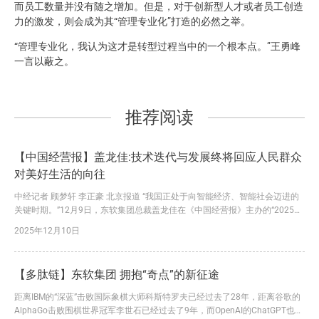
而员工数量并没有随之增加。但是，对于创新型人才或者员工创造
力的激发，则会成为其“管理专业化”打造的必然之举。
“管理专业化，我认为这才是转型过程当中的一个根本点。”王勇峰
一言以蔽之。
推荐阅读
【中国经营报】盖龙佳:技术迭代与发展终将回应人民群众
对美好生活的向往
中经记者 顾梦轩 李正豪 北京报道 “我国正处于向智能经济、智能社会迈进的
关键时期。”12月9日，东软集团总裁盖龙佳在《中国经营报》主办的“2025中
国企业竞争力年会”主论坛上表示，“国务院印发的《关于深入实施‘人工智能
2025年12月10日
+’行动的意见》提出，到2027年，率先实现人工智能与科学技术、产业发
展、民生福祉等6大重点领域广泛深度融合；到2030年，新一代智能终端、智
能体等应用普及率超90%；到2035年...
【多肽链】东软集团 拥抱“奇点”的新征途
距离IBM的“深蓝”击败国际象棋大师科斯特罗夫已经过去了28年，距离谷歌的
AlphaGo击败围棋世界冠军李世石已经过去了9年，而OpenAI的ChatGPT也已