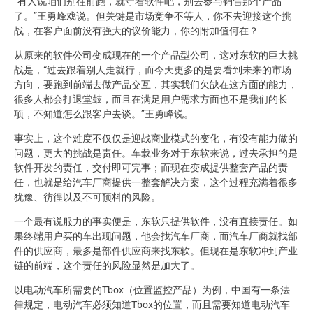
“有人说咱们别往前跑，就守着软件吧，别去参与销售那个产品
了。”王勇峰戏说。但关键是市场竞争不等人，你不去迎接这个挑
战，在客户面前没有强大的议价能力，你的附加值何在？
从原来的软件公司变成现在的一个产品型公司，这对东软的巨大挑
战是，“过去跟着别人走就行，而今天更多的是要看到未来的市场
方向，要跑到前端去做产品交互，其实我们欠缺在这方面的能力，
很多人都会打退堂鼓，而且在满足用户需求方面也不是我们的长
项，不知道怎么跟客户去谈。”王勇峰说。
事实上，这个难度不仅仅是迎战商业模式的变化，有没有能力做的
问题，更大的挑战是责任。车载业务对于东软来说，过去承担的是
软件开发的责任，交付即可完事；而现在变成提供整套产品的责
任，也就是给汽车厂商提供一整套解决方案，这个过程充满着很多
犹豫、彷徨以及不可预料的风险。
一个最有说服力的事实便是，东软只提供软件，没有直接责任。如
果终端用户买的车出现问题，他会找汽车厂商，而汽车厂商就找部
件的供应商，最多是部件供应商来找东软。但现在是东软冲到产业
链的前端，这个责任的风险显然是加大了。
以电动汽车所需要的Tbox（位置监控产品）为例，中国有一条法
律规定，电动汽车必须知道Tbox的位置，而且需要知道电动汽车