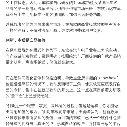
的工作状态。因此，东软将自己研发的Tbox成功植入某国际知名
品牌的第一批电动汽车里后，但由于仍需市场检验，东软为此在车
载业务上专门配备专业化客服团队，加强售后服务功能。
以挑战者的能力面向未来的市场，在东软的商业模式转型中有着不
一样的注解：不仅对汽车厂商，更要对消费端用户负责。
创新，本质是凸显价值
在逐步摆脱外包模式的趋势下，东软在汽车电子业务上力求主动，
向产业链前端靠近，目标明确：按照给汽车厂商提供的车载产品销
量来获利。离市场越近，价值就会越大。
而在硬件同质化竞争和价格透明，导致企业所掌握的“know how”
价值慢慢降低的情况下，软件反而唱了主角，使东软更应该发挥自
己的专长，集中在创新型软件的开发上。这一点在其目前着力研发
的“云平台”上已显现无疑。
“创新是一个艰苦、寂寞、高风险的过程，但越是这样，你才能做
出高附加值的东西。”面对车载前沿市场，王勇峰认为，创新必须
凸显东软未来所发挥的价值。而目前的东软，已从一个软件外包商
转身成为拥有自己真正的IP、形成自己的客户、并打造开放的平台