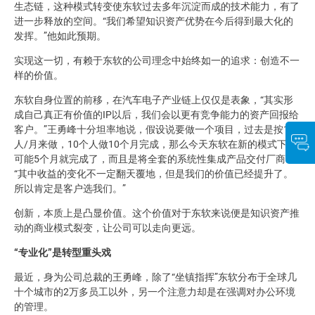
生态链，这种模式转变使东软过去多年沉淀而成的技术能力，有了
进一步释放的空间。“我们希望知识资产优势在今后得到最大化的
发挥。”他如此预期。
实现这一切，有赖于东软的公司理念中始终如一的追求：创造不一
样的价值。
东软自身位置的前移，在汽车电子产业链上仅仅是表象，“其实形
成自己真正有价值的IP以后，我们会以更有竞争能力的资产回报给
客户。”王勇峰十分坦率地说，假设说要做一个项目，过去是按100
人/月来做，10个人做10个月完成，那么今天东软在新的模式下，
可能5个月就完成了，而且是将全套的系统性集成产品交付厂商，
“其中收益的变化不一定翻天覆地，但是我们的价值已经提升了。
所以肯定是客户选我们。”
创新，本质上是凸显价值。这个价值对于东软来说便是知识资产推
动的商业模式裂变，让公司可以走向更远。
“专业化”是转型重头戏
最近，身为公司总裁的王勇峰，除了“坐镇指挥”东软分布于全球几
十个城市的2万多员工以外，另一个注意力却是在强调对办公环境
的管理。