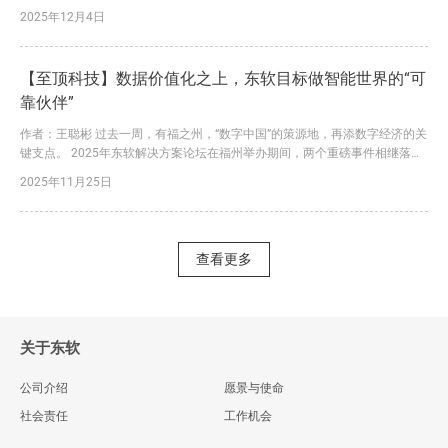
经3岁了……。 从“机器深度学习”到“通用人工智能”，从ANI（Siri、AlphaGo、
2025年12月4日
自动驾驶感知模块等系统）到AGI（仍在系统进化过程中），人类社会正在从
后工业时代向人工智能时代加速迈进。 这是一次能够改写人类命运、重塑人
类文明的生产...
【至顶科技】数据价值化之上，东软目标做智能世界的“可
靠伙伴”
作者：王聪彬 过去一周，有福之州，“数字中国”的策源地，再添数字经济的关
键支点。 2025年东软解决方案论坛在福州举办期间，两个重磅事件相继落
地：东软集团与福州新区（长乐区）签署重点项目合作协议、东软数据价值化
2025年11月25日
中心等落地福州新区（长乐区）。 双方将在数字政府服务能力提升、数字经
济产业创新、医疗健康产业发展、康养科技服务等领域开展全面合作，促进数
字技术与产业经济的深度融合与创新发展。同时，东软在福州...
查看更多
关于东软
公司介绍
愿景与使命
社会责任
工作机会