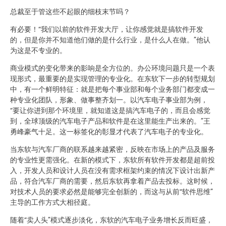
总裁至于管这些不起眼的细枝末节吗？
有必要！“我们以前的软件开发大厅，让你感觉就是搞软件开发
的，但是你并不知道他们做的是什么行业，是什么人在做。”他认
为这是不专业的。
商业模式的变化带来的影响是全方位的。办公环境问题只是一个表
现形式，最重要的是实现管理的专业化。在东软下一步的转型规划
中，有一个鲜明特征：就是把每个事业部和每个业务部门都变成一
种专业化团队，形象、做事整齐划一。以汽车电子事业部为例，
“要让你进到那个环境里，就知道这是搞汽车电子的，而且会感觉
到，全球顶级的汽车电子产品和软件是在这里能生产出来的。”王
勇峰豪气十足。这一标签化的彰显才代表了汽车电子的专业化。
当东软与汽车厂商的联系越来越紧密，反映在市场上的产品及服务
的专业性更需强化。在新的模式下，东软所有软件开发都是超前投
入，开发人员和设计人员在没有需求框架约束的情况下设计出新产
品，符合汽车厂商的需要，然后东软再拿着产品去投标。这时候，
对技术人员的要求必然是能够完全创新的，而这与从前“软件思维”
主导的工作方式大相径庭。
随着“卖人头”模式逐步淡化，东软的汽车电子业务增长反而旺盛，