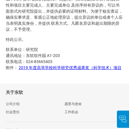
性和项目主要完成人、主要完成单位 及排序持有异议的，可以书
面形式向研究院提出，并提供必要的证明材料。为便于核实查证，
确保实事求是、客观公正地处理异议，提出异议的单位或者个人应
当表明真实身份，并提供 联系方式。凡匿名异议和超出期限的异
议，不予受理。
特此公示。
联系单位：研究院
通讯地址：东软软件园 A1-203
联系电话：024-83665403
附件：
2019 年度高等学校科学研究优秀成果奖（科学技术）项目
关于东软
公司介绍
愿景与使命
社会责任
工作机会