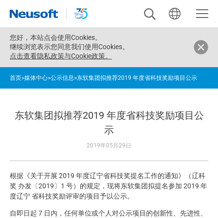
您好，
本站点会使用Cookies。
继续浏览表示您同意我们使用Cookies。
点击查看隐私政策与Cookie政策。
首页
>
媒体中心
>
公示信息
>
东软集团拟推荐2019 年度省科技奖励项目公示
东软集团拟推荐2019 年度省科技奖励项目公
示
2019年05月29日
根据《关于开展 2019 年度辽宁省科技奖提名工作的通知》（辽科
奖 办发〔2019〕1 号）的规定，现将东软集团拟提名参加 2019 年
度辽宁 省科技奖励评审的项目予以公示。
自即日起 7 日内，任何单位或个人对公示项目的创新性、先进性、