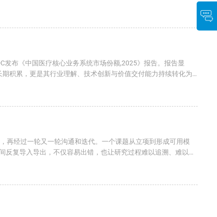
C发布《中国医疗核心业务系统市场份额,2025》报告。报告显
的长期积累，更是其行业理解、技术创新与价值交付能力持续转化为
参，再经过一轮又一轮沟通和迭代。一个课题从立项到形成可用模
间反复导入导出，不仅容易出错，也让研究过程难以追溯、难以复