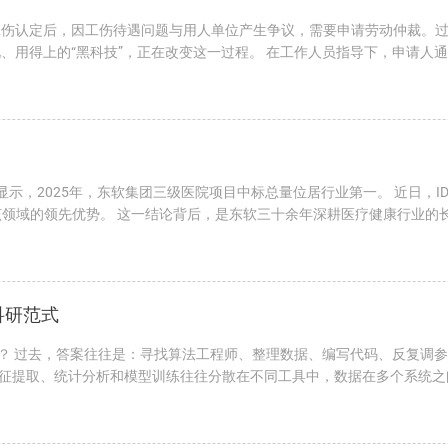
工伤认定后，因工伤待遇问题与用人单位产生争议，需要申请劳动仲裁。
、用得上的“黑科技”，正在改变这一过程。 在工作人员指导下，申请人
显示，2025年，东软集团三级医院项目中标总量位居行业第一。 近日，ID
在该领域的领先优势。 这一结论背后，是东软三十余年深耕医疗健康行业
科研范式
么？ 过去，答案往往是：寻找算法工程师、整理数据、编写代码、反复调
征提取、统计分析和模型训练往往分散在不同工具中，数据在多个系统之