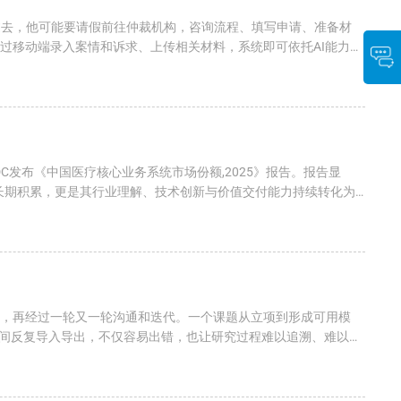
过去，他可能要请假前往仲裁机构，咨询流程、填写申请、准备材
通过移动端录入案情和诉求、上传相关材料，系统即可依托AI能力辅
C发布《中国医疗核心业务系统市场份额,2025》报告。报告显
的长期积累，更是其行业理解、技术创新与价值交付能力持续转化为
参，再经过一轮又一轮沟通和迭代。一个课题从立项到形成可用模
间反复导入导出，不仅容易出错，也让研究过程难以追溯、难以复