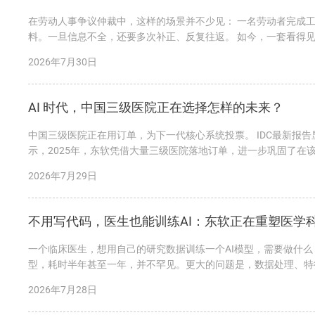
在劳动人事争议仲裁中，这样的场景并不少见： 一名劳动者完成
料。一旦信息不全，还要多次补正、反复往返。 如今，一套看得见
助识别信息、预填表单，并生成规范...
2026年7月30日
AI 时代，中国三级医院正在选择怎样的未来？
中国三级医院正在用订单，为下一代核心系统投票。 IDC最新报告
示，2025年，东软凭借大量三级医院落地订单，进一步巩固了
市场竞争力的必然结果。...
2026年7月29日
不用写代码，医生也能训练AI：东软正在重塑医学
一个临床医生，想用自己的研究数据训练一个AI模型，需要做什
型，耗时半年甚至一年，并不罕见。更大的问题是，数据处理、特
现。 今天，东软给出了一个完全不同的答...
2026年7月28日