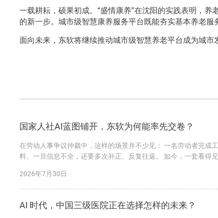
一载耕耘，硕果初成。“盛情康养”在沈阳的实践表明，养
的新一步。城市级智慧康养服务平台既能夯实基本养老服
面向未来，东软将继续推动城市级智慧养老平台成为城市发
国家人社AI蓝图铺开，东软为何能率先交卷？
在劳动人事争议仲裁中，这样的场景并不少见： 一名劳动者完成
料。一旦信息不全，还要多次补正、反复往返。 如今，一套看得见
助识别信息、预填表单，并生成规范...
2026年7月30日
AI 时代，中国三级医院正在选择怎样的未来？