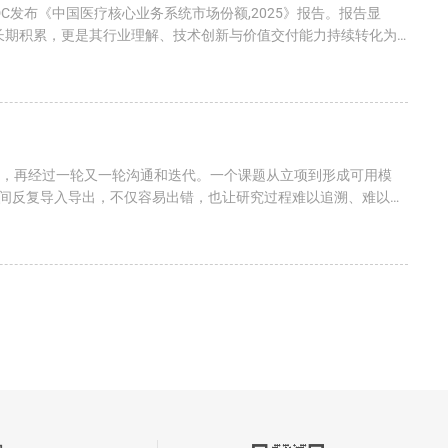
C发布《中国医疗核心业务系统市场份额,2025》报告。报告显
的长期积累，更是其行业理解、技术创新与价值交付能力持续转化为
参，再经过一轮又一轮沟通和迭代。一个课题从立项到形成可用模
间反复导入导出，不仅容易出错，也让研究过程难以追溯、难以复