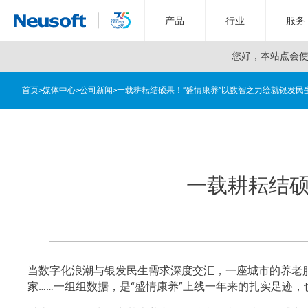
产品
行业
服务
您好，
本站点会使用
首页
>
媒体中心
>
公司新闻
>
一载耕耘结硕果！“盛情康养”以数智之力绘就银发民
一载耕耘结硕
当数字化浪潮与银发民生需求深度交汇，一座城市的养老服务
家……一组组数据，是“盛情康养”上线一年来的扎实足迹