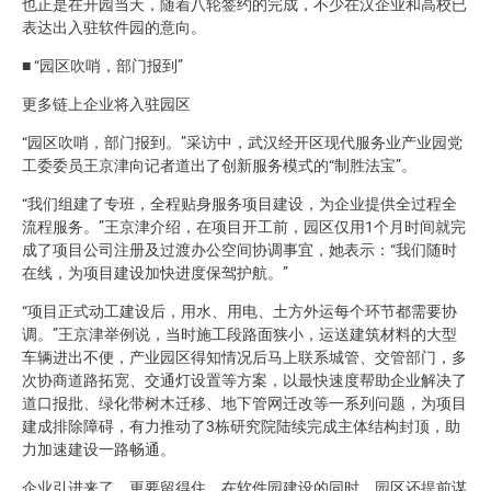
也正是在开园当天，随着八轮签约的完成，不少在汉企业和高校已
表达出入驻软件园的意向。
■ “园区吹哨，部门报到”
更多链上企业将入驻园区
“园区吹哨，部门报到。”采访中，武汉经开区现代服务业产业园党
工委委员王京津向记者道出了创新服务模式的“制胜法宝”。
“我们组建了专班，全程贴身服务项目建设，为企业提供全过程全
流程服务。”王京津介绍，在项目开工前，园区仅用1个月时间就完
成了项目公司注册及过渡办公空间协调事宜，她表示：“我们随时
在线，为项目建设加快进度保驾护航。”
“项目正式动工建设后，用水、用电、土方外运每个环节都需要协
调。”王京津举例说，当时施工段路面狭小，运送建筑材料的大型
车辆进出不便，产业园区得知情况后马上联系城管、交管部门，多
次协商道路拓宽、交通灯设置等方案，以最快速度帮助企业解决了
道口报批、绿化带树木迁移、地下管网迁改等一系列问题，为项目
建成排除障碍，有力推动了3栋研究院陆续完成主体结构封顶，助
力加速建设一路畅通。
企业引进来了，更要留得住。在软件园建设的同时，园区还提前谋