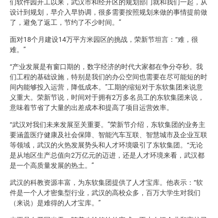
们软件园开工以来，武汉市和经开区的规划部门就和我们一起，从
设计到规划，早介入早协调，很多需要按照规划来做的事情提前做
了，避免了返工，节约了不少时间。”
面对18个月建设14万平方米园区的挑战，荣新节坦言：“难，很
难。”
“产业发展是有窗口期的，数字经济的时代大家都在争分夺秒。我
们工程的基础设施，特别是我们的办公空间也需要在尽可能短的时
间内能够投入运营，降低成本。”工期的缩短对于东软集团来说意
义重大。荣新节说，时间对于拥有2万多名员工的东软集团来说，
意味着节省了大量的出差成本和提高了项目运营效率。
“武汉对我们未来发展至关重要。”荣新节介绍，东软集团的业务主
要涵盖医疗健康及社会保障、智能汽车互联、智慧城市及企业互联
等领域，武汉的火热发展势头和人才环境吸引了东软集团。“无论
是从地区生产总值向2万亿元的迈进，还是人才环境来看，武汉都
是一个高质量发展的热土。”
武汉的科教资源丰富，为东软集团提供了人才宝库。他表示：“软
件是一个人才密集型行业，武汉的高校众多，百万大学生对我们
（来说）是难得的人才宝库。”