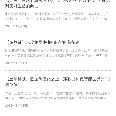
对美好生活的向往
中经记者 顾梦轩 李正豪 北京报道 “我国正处于向智能经济、智能社会迈进的
关键时期。”12月9日，东软集团总裁盖龙佳在《中国经营报》主办的“2025中
国企业竞争力年会”主论坛上表示，“国务院印发的《关于深入实施‘人工智能
2025年12月10日
+’行动的意见》提出，到2027年，率先实现人工智能与科学技术、产业发
展、民生福祉等6大重点领域广泛深度融合；到2030年，新一代智能终端、智
能体等应用普及率超90%；到2035年...
【多肽链】东软集团 拥抱“奇点”的新征途
距离IBM的“深蓝”击败国际象棋大师科斯特罗夫已经过去了28年，距离谷歌的
AlphaGo击败围棋世界冠军李世石已经过去了9年，而OpenAI的ChatGPT也已
经3岁了……。 从“机器深度学习”到“通用人工智能”，从ANI（Siri、AlphaGo、
2025年12月4日
自动驾驶感知模块等系统）到AGI（仍在系统进化过程中），人类社会正在从
后工业时代向人工智能时代加速迈进。 这是一次能够改写人类命运、重塑人
类文明的生产...
【至顶科技】数据价值化之上，东软目标做智能世界的“可
靠伙伴”
作者：王聪彬 过去一周，有福之州，“数字中国”的策源地，再添数字经济的关
键支点。 2025年东软解决方案论坛在福州举办期间，两个重磅事件相继落
地：东软集团与福州新区（长乐区）签署重点项目合作协议、东软数据价值化
2025年11月25日
中心等落地福州新区（长乐区）。 双方将在数字政府服务能力提升、数字经
济产业创新、医疗健康产业发展、康养科技服务等领域开展全面合作，促进数