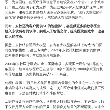
系，为全国统一的医疗保障信息平台建设及在25个省200多个城市
的平稳上线提供了有力支撑，为超过8亿参保人提供医疗保障信息
化服务，服务全国超过42万医保定点医药机构。”医疗大数据的价
值化”的关键是数据完备性，东软的大数据越来越全。
同时，
东软还为客户提供“AI的智能体”，会提供更多的数字医生，
植入东软所有的软件，实现人工智能交付，提高医院的效率，改变
病人的体验。
据悉，东软结合通用大模型，在专有大模型的基础上构造“专门面
向医学的模型”，建立专病库。2024年东软计划面向更多的病种，
面向更多种疾病，帮助医院开展业务。
2003年东软医疗螺旋CT出口国际市场，实现国产设备出口零的突
破至今，如今东软医疗已在全球110余个国家的13000余家医疗机
构落地生根，历史装机量突破47000余台。
刘积仁表示：“通用技术集团曾是国内最领先的企业之一，在海外
市场取得了相当喜人的成绩。这一次在医疗健康领域与我们展开深
度合作，必然会对我们带来不小的帮助。”
从医疗设备到医疗信息化，从投资入股到深度合作。不难看出，眼
下仅仅是双方全面合作的开局，随着良好结果的不断涌现，未来合