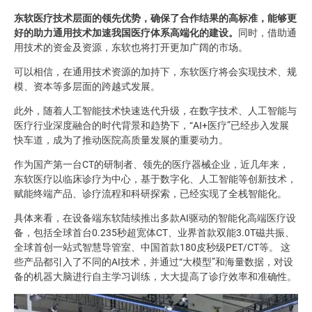
东软医疗技术层面的领先优势，确保了合作结果的高标准，能够更
好的助力通用技术加速我国医疗体系高端化的建设。
同时，借助通
用技术的资金及资源，东软也将打开更加广阔的市场。
可以相信，在通用技术资源的加持下，东软医疗将会实现技术、规
模、资本等多层面的跨越式发展。
此外，随着人工智能技术快速迭代升级，在数字技术、人工智能与
医疗行业深度融合的时代背景和趋势下，“AI+医疗”已经步入发展
快车道，成为了推动医院高质量发展的重要动力。
作为国产第一台CT的研制者、领先的医疗器械企业，近几年来，
东软医疗以临床诊疗为中心，基于数字化、人工智能等创新技术，
赋能终端产品、诊疗流程和科研探索，已经实现了全栈智能化。
具体来看，在设备端东软陆续推出多款AI驱动的智能化高端医疗设
备，包括全球首台0.235秒超宽体CT、业界首款双能3.0T磁共振、
全球首创一站式智慧导管室、中国首款180皮秒级PET/CT等。 这
些产品都引入了不同的AI技术，并通过“大模型”和海量数据，对设
备的机器大脑进行自主学习训练，大大提高了诊疗效率和准确性。