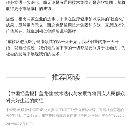
作必将进一步深化。而无论是有通用技术集团还是东软集团，都将
取得更令市场瞩目的成绩。
当然，相比两家企业的进步，未来在医疗健康领域取得的“社会化”
成果，显然更有意义，而这也是通用技术集团和东软一直所追求的
价值所在。就像刘积仁曾经所说的那样：
“东软从进入医疗健康领域的第一天开始，我从创业的第一天开
始，就曾经说过，我们最后留下来的一切都是要服务于社会的，为
社会的发展来展现我们的技术。”
推荐阅读
【中国经营报】盖龙佳:技术迭代与发展终将回应人民群众
对美好生活的向往
中经记者 顾梦轩 李正豪 北京报道 “我国正处于向智能经济、智能社会迈进的
关键时期。”12月9日，东软集团总裁盖龙佳在《中国经营报》主办的“2025中
国企业竞争力年会”主论坛上表示，“国务院印发的《关于深入实施‘人工智能
2025年12月10日
+’行动的意见》提出，到2027年，率先实现人工智能与科学技术、产业发