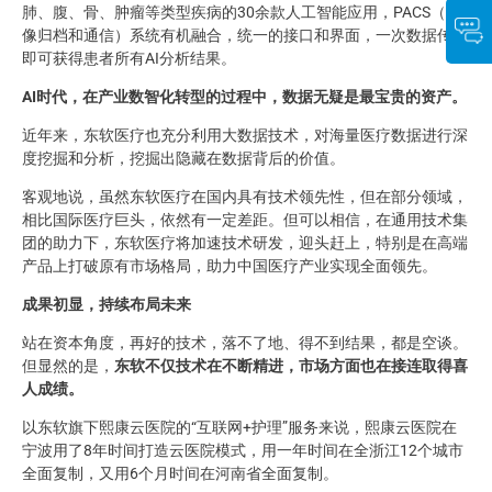
肺、腹、骨、肿瘤等类型疾病的30余款人工智能应用，PACS（影
像归档和通信）系统有机融合，统一的接口和界面，一次数据传输
即可获得患者所有AI分析结果。
AI
时代，在产业数智化转型的过程中，数据无疑是最宝贵的资产。
近年来，东软医疗也充分利用大数据技术，对海量医疗数据进行深
度挖掘和分析，挖掘出隐藏在数据背后的价值。
客观地说，虽然东软医疗在国内具有技术领先性，但在部分领域，
相比国际医疗巨头，依然有一定差距。但可以相信，在通用技术集
团的助力下，东软医疗将加速技术研发，迎头赶上，特别是在高端
产品上打破原有市场格局，助力中国医疗产业实现全面领先。
成果初显，持续布局未来
站在资本角度，再好的技术，落不了地、得不到结果，都是空谈。
但显然的是，
东软不仅技术在不断精进，市场方面也在接连取得喜
人成绩。
以东软旗下熙康云医院的“互联网+护理”服务来说，熙康云医院在
宁波用了8年时间打造云医院模式，用一年时间在全浙江12个城市
全面复制，又用6个月时间在河南省全面复制。