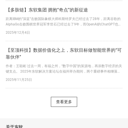
展、民生福祉等6大重点领域广泛深度融合；到2030年，新一代智能终端、智
能体等应用普及率超90%；到2035年...
【多肽链】东软集团 拥抱“奇点”的新征途
距离IBM的“深蓝”击败国际象棋大师科斯特罗夫已经过去了28年，距离谷歌的
AlphaGo击败围棋世界冠军李世石已经过去了9年，而OpenAI的ChatGPT也已
经3岁了……。 从“机器深度学习”到“通用人工智能”，从ANI（Siri、AlphaGo、
2025年12月4日
自动驾驶感知模块等系统）到AGI（仍在系统进化过程中），人类社会正在从
后工业时代向人工智能时代加速迈进。 这是一次能够改写人类命运、重塑人
类文明的生产...
【至顶科技】数据价值化之上，东软目标做智能世界的“可
靠伙伴”
作者：王聪彬 过去一周，有福之州，“数字中国”的策源地，再添数字经济的关
键支点。 2025年东软解决方案论坛在福州举办期间，两个重磅事件相继落
地：东软集团与福州新区（长乐区）签署重点项目合作协议、东软数据价值化
2025年11月25日
中心等落地福州新区（长乐区）。 双方将在数字政府服务能力提升、数字经
济产业创新、医疗健康产业发展、康养科技服务等领域开展全面合作，促进数
字技术与产业经济的深度融合与创新发展。同时，东软在福州...
查看更多
关于东软