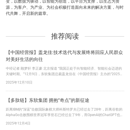
变，以数据为驱动，以智能为创造，以平台为支撑，以生态为资
源，为客户、为产业、为社会积极打造面向未来的解决方案，与时
代共舞，开启新的篇章。
推荐阅读
【中国经营报】盖龙佳:技术迭代与发展终将回应人民群众
对美好生活的向往
中经记者 顾梦轩 李正豪 北京报道 “我国正处于向智能经济、智能社会迈进的
关键时期。”12月9日，东软集团总裁盖龙佳在《中国经营报》主办的“2025中
国企业竞争力年会”主论坛上表示，“国务院印发的《关于深入实施‘人工智能
2025年12月10日
+’行动的意见》提出，到2027年，率先实现人工智能与科学技术、产业发
展、民生福祉等6大重点领域广泛深度融合；到2030年，新一代智能终端、智
能体等应用普及率超90%；到2035年...
【多肽链】东软集团 拥抱“奇点”的新征途
距离IBM的“深蓝”击败国际象棋大师科斯特罗夫已经过去了28年，距离谷歌的
AlphaGo击败围棋世界冠军李世石已经过去了9年，而OpenAI的ChatGPT也已
经3岁了……。 从“机器深度学习”到“通用人工智能”，从ANI（Siri、AlphaGo、
2025年12月4日
自动驾驶感知模块等系统）到AGI（仍在系统进化过程中），人类社会正在从