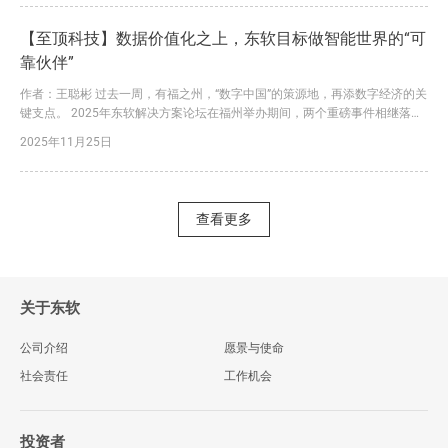
后工业时代向人工智能时代加速迈进。 这是一次能够改写人类命运、重塑人
类文明的生产...
【至顶科技】数据价值化之上，东软目标做智能世界的“可
靠伙伴”
作者：王聪彬 过去一周，有福之州，“数字中国”的策源地，再添数字经济的关
键支点。 2025年东软解决方案论坛在福州举办期间，两个重磅事件相继落
地：东软集团与福州新区（长乐区）签署重点项目合作协议、东软数据价值化
2025年11月25日
中心等落地福州新区（长乐区）。 双方将在数字政府服务能力提升、数字经
济产业创新、医疗健康产业发展、康养科技服务等领域开展全面合作，促进数
字技术与产业经济的深度融合与创新发展。同时，东软在福州...
查看更多
关于东软
公司介绍
愿景与使命
社会责任
工作机会
投资者